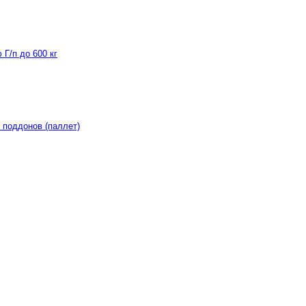
Г/п до 600 кг
 поддонов (паллет)