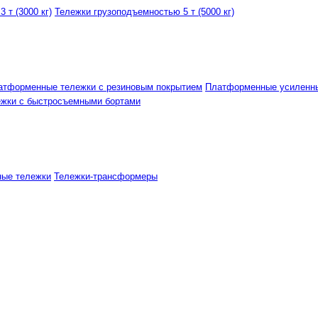
 т (3000 кг)
Тележки грузоподъемностью 5 т (5000 кг)
атформенные тележки с резиновым покрытием
Платформенные усиленн
ежки с быстросъемными бортами
ные тележки
Тележки-трансформеры