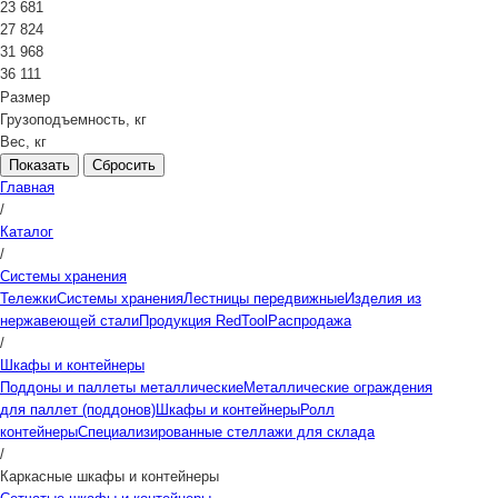
23 681
27 824
31 968
36 111
Размер
Грузоподъемность, кг
Вес, кг
Сбросить
Главная
/
Каталог
/
Системы хранения
Тележки
Системы хранения
Лестницы передвижные
Изделия из
нержавеющей стали
Продукция RedTool
Распродажа
/
Шкафы и контейнеры
Поддоны и паллеты металлические
Металлические ограждения
для паллет (поддонов)
Шкафы и контейнеры
Ролл
контейнеры
Специализированные стеллажи для склада
/
Каркасные шкафы и контейнеры