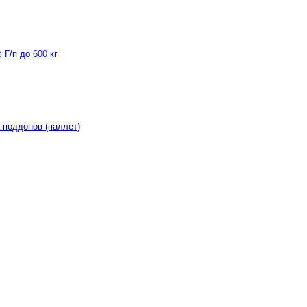
Г/п до 600 кг
 поддонов (паллет)