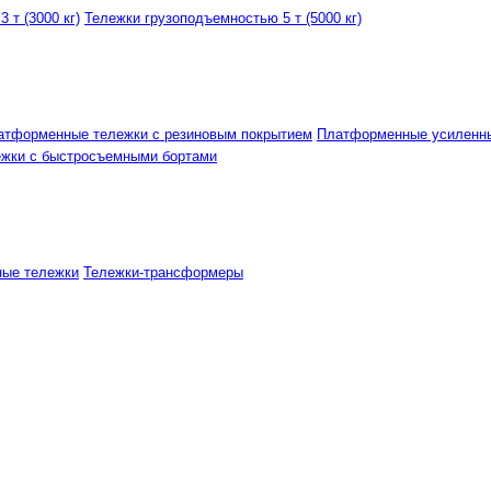
 т (3000 кг)
Тележки грузоподъемностью 5 т (5000 кг)
атформенные тележки с резиновым покрытием
Платформенные усиленн
ежки с быстросъемными бортами
ные тележки
Тележки-трансформеры