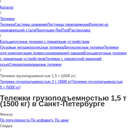
/
Каталог
/
Тележки
Тележки
Системы хранения
Лестницы передвижные
Изделия из
нержавеющей стали
Продукция RedTool
Распродажа
/
Большегрузные тележки с прицепным устройством
Грузовые четырехколесные тележки
Двухколесные тележки
Тележки
для комплектации (комиссионирования) заказов
Большегрузные тележки
с прицепным устройством
Тележки с поворотной передней
осью
Специализированные тележки
/
Тележки грузоподъемностью 1,5 т (1500 кг)
Тележки грузоподъемностью 3 т (3000 кг)
Тележки грузоподъемностью
5 т (5000 кг)
Тележки грузоподъемностью 1,5 т
(1500 кг) в Санкт-Петербурге
Фильтр
По популярности
По алфавиту
По цене
Скидка