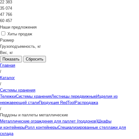
22 383
35 074
47 766
60 457
Наши предложения
Хиты продаж
Размер
Грузоподъемность, кг
Вес, кг
Сбросить
Главная
/
Каталог
/
Системы хранения
Тележки
Системы хранения
Лестницы передвижные
Изделия из
нержавеющей стали
Продукция RedTool
Распродажа
/
Поддоны и паллеты металлические
Металлические ограждения для паллет (поддонов)
Шкафы
и контейнеры
Ролл контейнеры
Специализированные стеллажи для
склада