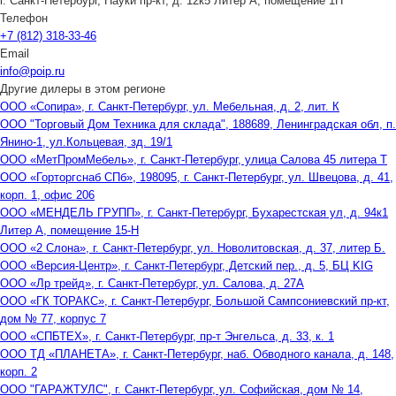
г. Санкт-Петербург, Науки пр-кт, д. 12к5 Литер А, помещение 1Н
Телефон
+7 (812) 318-33-46
Email
info@poip.ru
Другие дилеры в этом регионе
ООО «Сопира», г. Санкт-Петербург, ул. Мебельная, д. 2, лит. К
ООО "Торговый Дом Техника для склада", 188689, Ленинградская обл, п.
Янино-1, ул.Кольцевая, зд. 19/1
ООО «МетПромМебель», г. Санкт-Петербург, улица Салова 45 литера Т
ООО «Горторгснаб СПб», 198095, г. Санкт-Петербург, ул. Швецова, д. 41,
корп. 1, офис 206
ООО «МЕНДЕЛЬ ГРУПП», г. Санкт-Петербург, Бухарестская ул, д. 94к1
Литер А, помещение 15-Н
ООО «2 Слона», г. Санкт-Петербург, ул. Новолитовская, д. 37, литер Б.
ООО «Версия-Центр», г. Санкт-Петербург, Детский пер., д. 5, БЦ KIG
ООО «Лр трейд», г. Санкт-Петербург, ул. Салова, д. 27А
ООО «ГК ТОРАКС», г. Санкт-Петербург, Большой Сампсониевский пр-кт,
дом № 77, корпус 7
ООО «СПБТЕХ», г. Санкт-Петербург, пр-т Энгельса, д. 33, к. 1
ООО ТД «ПЛАНЕТА», г. Санкт-Петербург, наб. Обводного канала, д. 148,
корп. 2
ООО "ГАРАЖТУЛС", г. Санкт-Петербург, ул. Софийская, дом № 14,