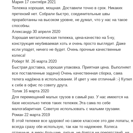
Мария
17 сентября 2021
Тележка хорошая, мощная. Доставили точно в срок. Никаких
претензий нет. Собрали быстро, соединительные швы
проработанны на высоком уровне, не думал, что у нас на такое
способны.
Александр
30 апреля 2020
Хорошая металлическая тележка, цена-качество на 5-ку,
конструкция неубиваемая хоть и очень просто выглядит. Даже
если упадет, ничего не будет. Очень прочные качественные
колеса!
Роберт М.
26 марта 2020
Быстрая доставка, хорошая упаковка. Приятная цена. Выполняет
все поставленные задачи) Очень качественная сборка, сама
телега надёжна в использовании. И цвет у нее отличный :-) Купил
к себе в офис по совету друга.
Толик
16 марта 2020
Для перемещений малых грузов в самый раз. У нас имеются на
базе несколько типов таких тележек.Эта сама по себе
малогабаритная. Советую использовать с малыми грузами.
Роман
22 марта 2019
В этой тележке все здорово! но самое классное это две лопаты, я
всегда сразу обе использую, так как то надежнее. Колеса
отличные, в меру большие, литые, не боятся ни препятствий, ни