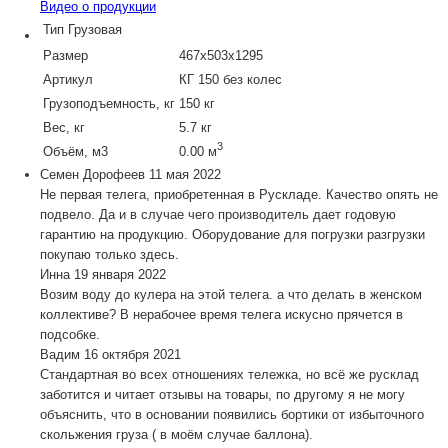
Видео о продукции
Тип
Грузовая
Размер
467х503х1295
Артикул
КГ 150 без колес
Грузоподъемность, кг
150 кг
Вес, кг
5.7 кг
3
Объём, м3
0.00 м
Семен Дорофеев
11 мая 2022
Не первая телега, приобретенная в Рускладе. Качество опять не
подвело. Да и в случае чего производитель дает годовую
гарантию на продукцию. Оборудование для погрузки разгрузки
покупаю только здесь.
Инна
19 января 2022
Возим воду до кулера на этой телега. а что делать в женском
коллективе? В нерабочее время телега искусно прячется в
подсобке.
Вадим
16 октября 2021
Стандартная во всех отношениях тележка, но всё же русклад
заботится и читает отзывы на товары, по другому я не могу
объяснить, что в основании появились бортики от избыточного
скольжения груза ( в моём случае баллона).