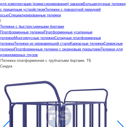
для комплектации (комиссионирования) заказов
Большегрузные тележки
с прицепным устройством
Тележки с поворотной передней
осью
Специализированные тележки
/
Тележки с быстросъемными бортами
Платформенные тележки
Платформенные усиленные
тележки
Многоярусные тележки
Складные платформенные
тележки
Тележки из нержавеющей стали
Каркасные тележки
Сервисные
тележки
Платформенные тележки с резиновым покрытием
Тележки для
длинномерных грузов
/
Тележка платформенная с трубчатыми бортами. ТБ
Скидка