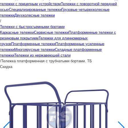
тележки с прицепным устройством
Тележки с поворотной передней
осью
Специализированные тележки
Грузовые четырехколесные
тележки
Двухколесные тележки
/
Тележки с быстросъемными бортами
Каркасные тележки
Сервисные тележки
Платформенные тележки с
резиновым покрытием
Тележки для длинномерных
грузов
Платформенные тележки
Платформенные усиленные
тележки
Многоярусные тележки
Складные платформенные
тележки
Тележки из нержавеющей стали
/
Тележка платформенная с трубчатыми бортами. ТБ
Скидка